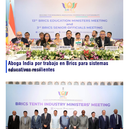
Aboga India por trabajo en Brics para sistemas
educativos resilientes
agosto 7, 2026
05:50