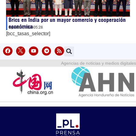
Brics en India por un mayor comercio y cooperación
económica
agosto 7, 2026
05:28
[bcc_tasas_selector]
Agencias de noticias y medios digitales