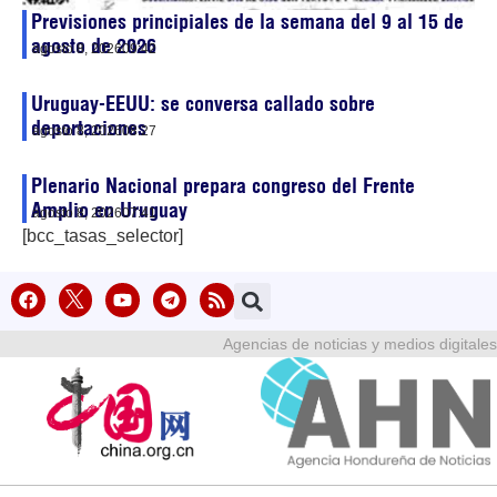
Previsiones principiales de la semana del 9 al 15 de
agosto de 2026
agosto 8, 2026
09:42
Uruguay-EEUU: se conversa callado sobre
deportaciones
agosto 8, 2026
08:27
Plenario Nacional prepara congreso del Frente
Amplio en Uruguay
agosto 8, 2026
07:41
[bcc_tasas_selector]
Agencias de noticias y medios digitales