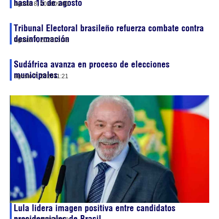
hasta 15 de agosto
agosto 8, 2026
09:00
Tribunal Electoral brasileño refuerza combate contra
desinformación
agosto 7, 2026
15:33
Sudáfrica avanza en proceso de elecciones
municipales
agosto 7, 2026
11:21
Lula lidera imagen positiva entre candidatos
presidenciales de Brasil