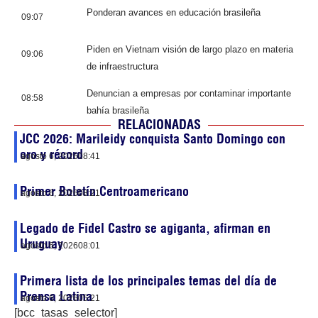
Ponderan avances en educación brasileña
09:07
Piden en Vietnam visión de largo plazo en materia
09:06
de infraestructura
Denuncian a empresas por contaminar importante
08:58
bahía brasileña
RELACIONADAS
JCC 2026: Marileidy conquista Santo Domingo con
oro y récord
agosto 6, 2026
08:41
Primer Boletín Centroamericano
agosto 6, 2026
08:21
Legado de Fidel Castro se agiganta, afirman en
Uruguay
agosto 6, 2026
08:01
Primera lista de los principales temas del día de
Prensa Latina
agosto 6, 2026
05:21
[bcc_tasas_selector]