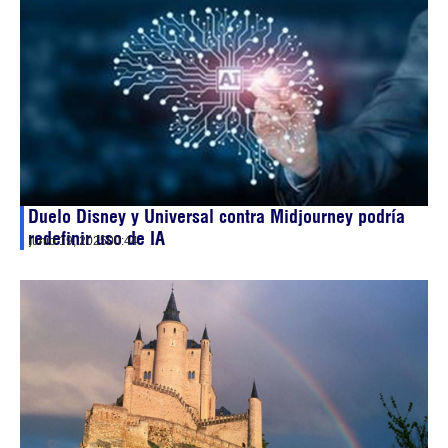
Duelo Disney y Universal contra Midjourney podría
redefinir uso de IA
junio 19, 2025
00:44