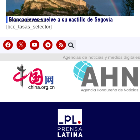
Blancanieves vuelve a su castillo de Segovia
marzo 13, 2025
12:21
[bcc_tasas_selector]
Agencias de noticias y medios digitales