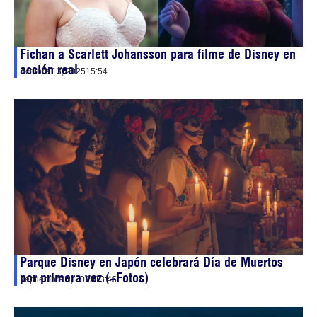
Fichan a Scarlett Johansson para filme de Disney en
acción real
octubre 13, 2025
15:54
Parque Disney en Japón celebrará Día de Muertos
por primera vez (+Fotos)
septiembre 1, 2025
13:45