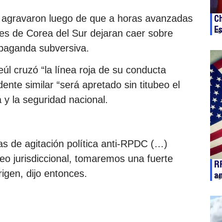
 agravaron luego de que a horas avanzadas
Ch
E
ag
nes de Corea del Sur dejaran caer sobre
paganda subversiva.
l cruzó “la línea roja de su conducta
dente similar “será apretado sin titubeo el
a y la seguridad nacional.
s de agitación política anti-RPDC (…)
eo jurisdiccional, tomaremos una fuerte
R
rigen, dijo entonces.
a
ag