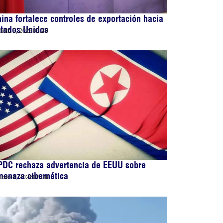
ina fortalece controles de exportación hacia
stados Unidos
osto 5, 2026
05:29
PDC rechaza advertencia de EEUU sobre
menaza cibernética
osto 4, 2026
02:08