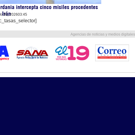
rdania intercepta cinco misiles procedentes
 Irán
lio 30, 2026
03:45
c_tasas_selector]
Agencias de noticias y medios digitales