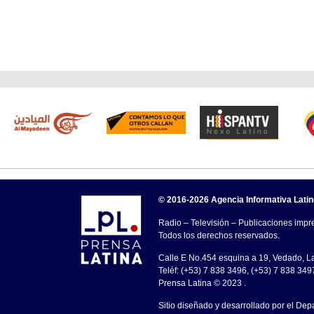
© 2016-2026 Agencia Informativa Lati
Radio – Televisión – Publicaciones impre
Todos los derechos reservados.
Calle E No.454 esquina a 19, Vedado, 
Teléf: (+53) 7 838 3496, (+53) 7 838 349
Prensa Latina © 2023 .
Sitio diseñado y desarrollado por el Dep