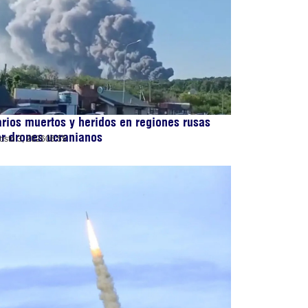
rios muertos y heridos en regiones rusas
r drones ucranianos
osto 3, 2026
06:55