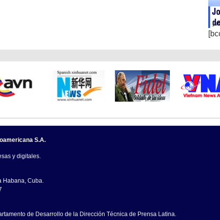
Jo
de
ju
[bc
noamericana S.A.
sas y digitales.
La Habana, Cuba.
7
artamento de Desarrollo de la Dirección Técnica de Prensa Latina.