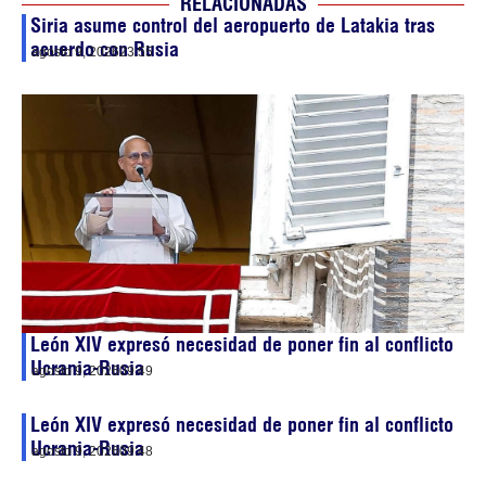
RELACIONADAS
Siria asume control del aeropuerto de Latakia tras
acuerdo con Rusia
agosto 9, 2026
23:55
León XIV expresó necesidad de poner fin al conflicto
Ucrania-Rusia
agosto 9, 2026
09:49
León XIV expresó necesidad de poner fin al conflicto
Ucrania-Rusia
agosto 9, 2026
09:48