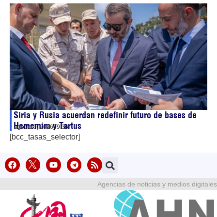
Siria y Rusia acuerdan redefinir futuro de bases de
Hememim y Tartus
agosto 9, 2026
09:36
[bcc_tasas_selector]
Agencias de noticias y medios digitales