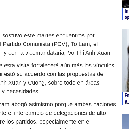
In
op
ag
o, sostuvo este martes encuentros por
el Partido Comunista (PCV), To Lam, el
, y con la vicemandataria, Vo Thi Anh Xuan.
ue esta visita fortalecerá aún más los vínculos
nifestó su acuerdo con las propuestas de
 Anh Xuan y Cuong, sobre todo en áreas
 y necesidades.
En
V
ag
ietnam abogó asimismo porque ambas naciones
te el intercambio de delegaciones de alto
re los partidos, especialmente en el