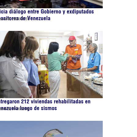
icia diálogo entre Gobierno y exdiputados
ositores de Venezuela
osto 6, 2026
00:51
tregaron 212 viviendas rehabilitadas en
enezuela luego de sismos
osto 5, 2026
22:45