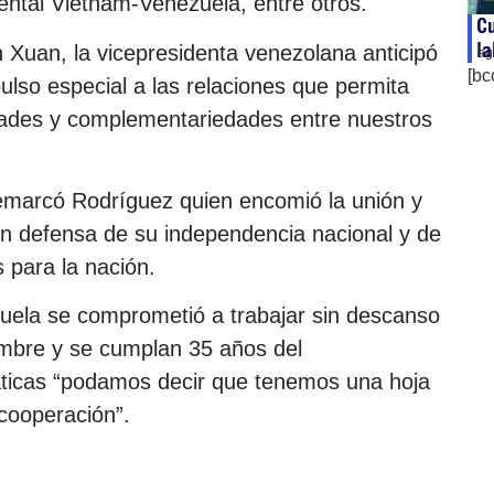
ental Vietnam-Venezuela, entre otros.
C
la
 Xuan, la vicepresidenta venezolana anticipó
ag
[bc
pulso especial a las relaciones que permita
lidades y complementariedades entre nuestros
remarcó Rodríguez quien encomió la unión y
en defensa de su independencia nacional y de
 para la nación.
uela se comprometió a trabajar sin descanso
embre y se cumplan 35 años del
áticas “podamos decir que tenemos una hoja
 cooperación”.