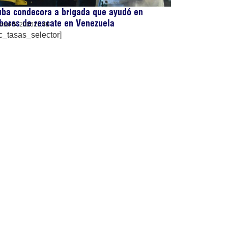
uba condecora a brigada que ayudó en
bores de rescate en Venezuela
osto 5, 2026
21:41
c_tasas_selector]