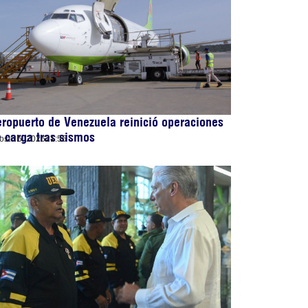
ropuerto de Venezuela reinició operaciones
 carga tras sismos
osto 5, 2026
21:55