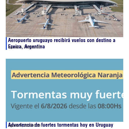
Aeropuerto uruguayo recibirá vuelos con destino a
Ezeiza, Argentina
agosto 6, 2026
02:10
Advertencia de fuertes tormentas hoy en Uruguay
agosto 6, 2026
00:38