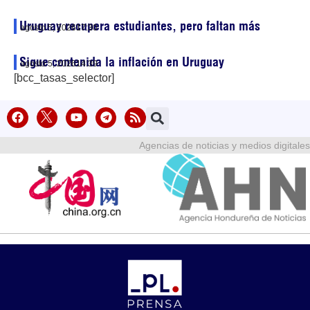
Uruguay recupera estudiantes, pero faltan más
agosto 5, 2026
17:30
Sigue contenida la inflación en Uruguay
agosto 5, 2026
14:39
[bcc_tasas_selector]
Agencias de noticias y medios digitales