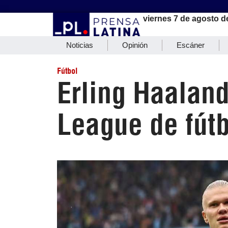
viernes 7 de agosto d
Noticias
Opinión
Escáner
Fútbol
Erling Haaland
League de fútb