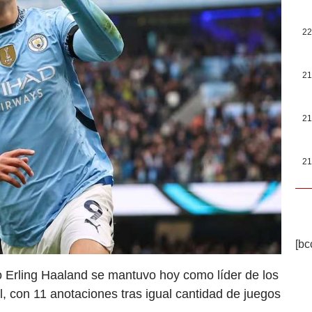
22
21
21
21
[bc
o Erling Haaland se mantuvo hoy como líder de los
, con 11 anotaciones tras igual cantidad de juegos