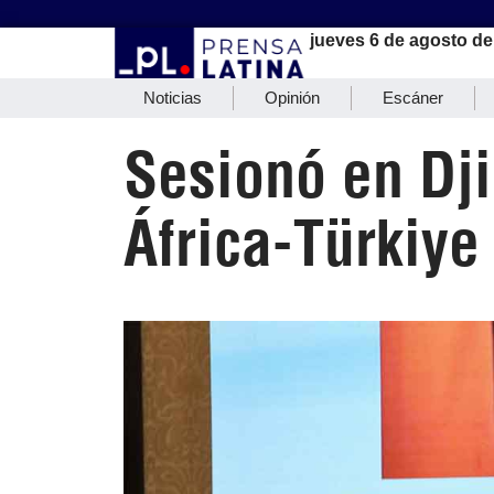
jueves 6 de agosto de
Noticias
Opinión
Escáner
Sesionó en Dji
África-Türkiye