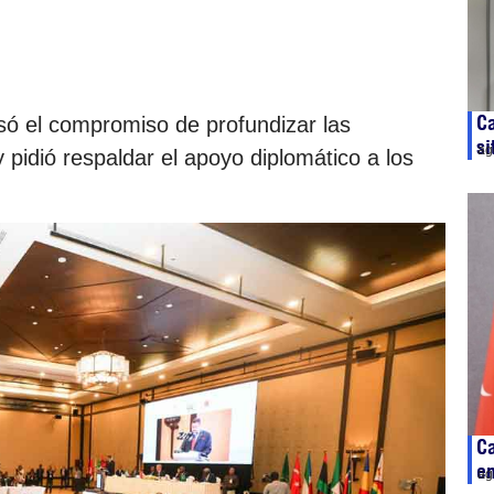
Ca
esó el compromiso de profundizar las
si
ag
y pidió respaldar el apoyo diplomático a los
Ca
en
ag