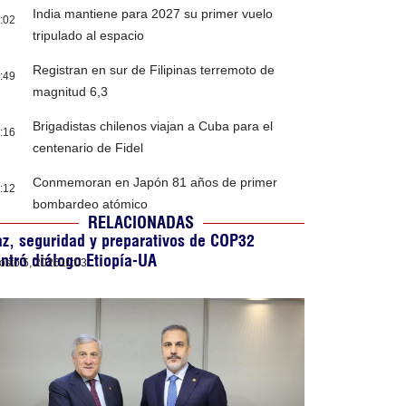
India mantiene para 2027 su primer vuelo
:02
tripulado al espacio
Registran en sur de Filipinas terremoto de
:49
magnitud 6,3
Brigadistas chilenos viajan a Cuba para el
:16
centenario de Fidel
Conmemoran en Japón 81 años de primer
:12
bombardeo atómico
RELACIONADAS
z, seguridad y preparativos de COP32
ntró diálogo Etiopía-UA
osto 5, 2026
11:03