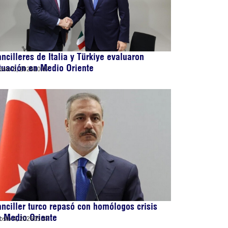
ncilleres de Italia y Türkiye evaluaron
tuación en Medio Oriente
osto 5, 2026
10:07
nciller turco repasó con homólogos crisis
 Medio Oriente
osto 4, 2026
05:37