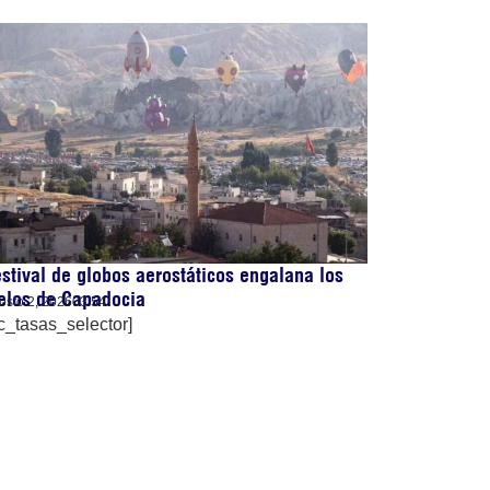
stival de globos aerostáticos engalana los
elos de Capadocia
osto 2, 2026
03:54
c_tasas_selector]