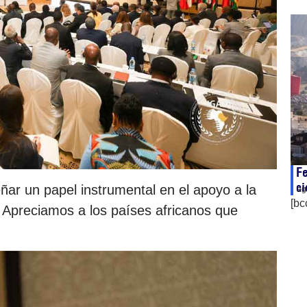
Fe
ci
r un papel instrumental en el apoyo a la
ag
[bc
. Apreciamos a los países africanos que