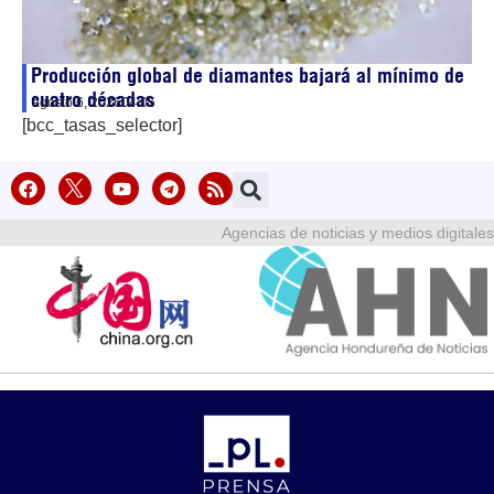
Producción global de diamantes bajará al mínimo de
cuatro décadas
agosto 6, 2026
04:05
[bcc_tasas_selector]
Agencias de noticias y medios digitales