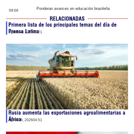
Ponderan avances en educación brasileña
09:09
RELACIONADAS
Primera lista de los principales temas del día de
Prensa Latina
agosto 6, 2026
05:21
Rusia aumenta las exportaciones agroalimentarias a
África
agosto 6, 2026
04:51