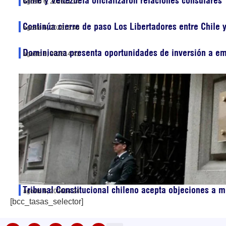
Chile y Venezuela oficializaron relaciones consulares
agosto 6, 2026
21:14
Continúa cierre de paso Los Libertadores entre Chile 
agosto 6, 2026
15:46
Dominicana presenta oportunidades de inversión a em
agosto 6, 2026
14:43
Tribunal Constitucional chileno acepta objeciones a 
agosto 6, 2026
14:24
[bcc_tasas_selector]