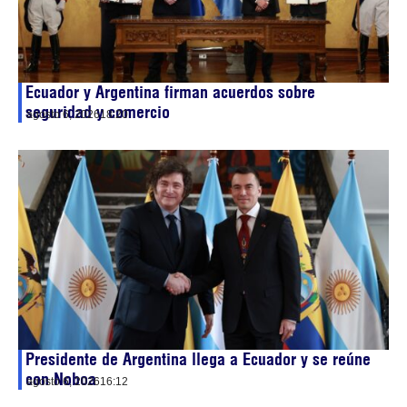
Ecuador y Argentina firman acuerdos sobre
seguridad y comercio
agosto 6, 2026
18:20
Presidente de Argentina llega a Ecuador y se reúne
con Noboa
agosto 6, 2026
16:12