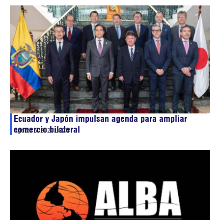
Ecuador y Japón impulsan agenda para ampliar
comercio bilateral
agosto 6, 2026
14:20