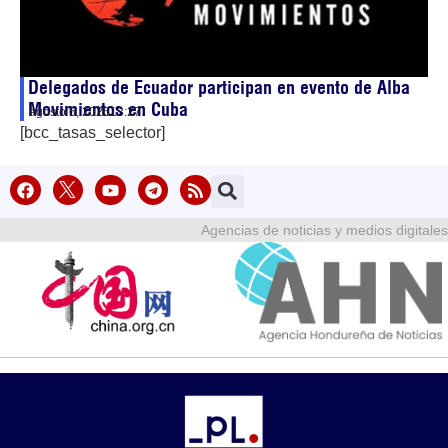
Delegados de Ecuador participan en evento de Alba
Movimientos en Cuba
agosto 6, 2026
13:27
[bcc_tasas_selector]
Agencias de noticias y medios digitales