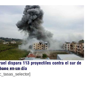
rael dispara 113 proyectiles contra el sur de
bano en un día
osto 6, 2026
11:01
c_tasas_selector]