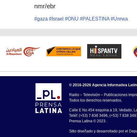
nmr/ebr
#
gaza
#
Israel
#
ONU
#
PALESTINA
#
Unrwa
© 2016-2026 Agencia Informativa Lati
Radio – Televisión – Publicaciones impre
Todos los derechos reservados.
Calle E No.454 esquina a 19, Vedado, 
Teléf: (+53) 7 838 3496, (+53) 7 838 349
Prensa Latina © 2023 .
Sitio diseñado y desarrollado por el Dep