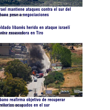
rael mantiene ataques contra el sur del
bano pese a negociaciones
osto 8, 2026
09:05
ldado libanés herido en ataque israelí
ntra excavadora en Tiro
osto 7, 2026
07:00
bano reafirma objetivo de recuperar
rritorios ocupados en el sur
osto 7, 2026
01:58