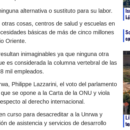
ninguna alternativa o sustituto para su labor.
Is
Lí
ag
 otras cosas, centros de salud y escuelas en
ecesidades básicas de más de cinco millones
So
co
ag
io Oriente.
resultan inimaginables ya que ninguna otra
que es considerada la columna vertebral de las
8 mil empleados.
wa, Philippe Lazzarini, el voto del parlamento
o que se opone a la Carta de la ONU y viola
respecto al derecho internacional.
en curso para desacreditar a la Unrwa y
Lí
ión de asistencia y servicios de desarrollo
te
ag