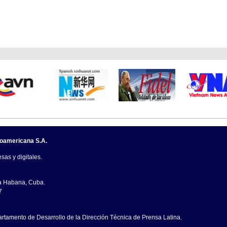
noamericana S.A.
sas y digitales.
La Habana, Cuba.
7
artamento de Desarrollo de la Dirección Técnica de Prensa Latina.