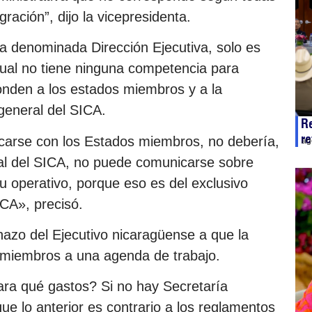
ación”, dijo la vicepresidenta.
sa denominada Dirección Ejecutiva, solo es
 cual no tiene ninguna competencia para
ponden a los estados miembros y a la
 general del SICA.
Re
re
carse con los Estados miembros, no debería,
ag
al del SICA, no puede comunicarse sobre
 u operativo, porque eso es del exclusivo
ICA», precisó.
chazo del Ejecutivo nicaragüense a que la
s miembros a una agenda de trabajo.
ra qué gastos? Si no hay Secretaría
ue lo anterior es contrario a los reglamentos