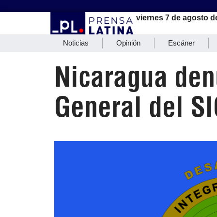
viernes 7 de agosto d
Noticias
Opinión
Escáner
Nicaragua den
General del S