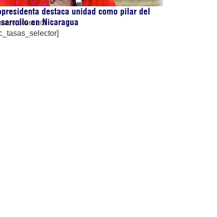
presidenta destaca unidad como pilar del
sarrollo en Nicaragua
osto 6, 2026
21:07
c_tasas_selector]