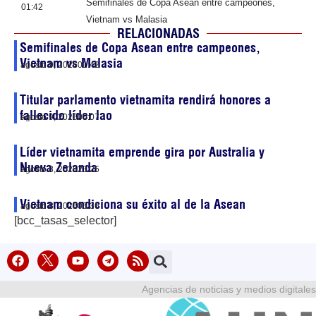
Semifinales de Copa Asean entre campeones,
01:42
Vietnam vs Malasia
RELACIONADAS
Semifinales de Copa Asean entre campeones,
Vietnam vs Malasia
agosto 9, 2026
01:42
Titular parlamento vietnamita rendirá honores a
fallecido líder lao
agosto 9, 2026
00:07
Líder vietnamita emprende gira por Australia y
Nueva Zelanda
agosto 8, 2026
23:25
Vietnam condiciona su éxito al de la Asean
agosto 8, 2026
06:36
[bcc_tasas_selector]
Agencias de noticias y medios digitales