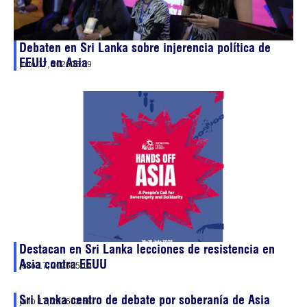
Debaten en Sri Lanka sobre injerencia política de
EEUU en Asia
julio 17, 2026
05:59
Destacan en Sri Lanka lecciones de resistencia en
Asia contra EEUU
julio 17, 2026
05:19
Sri Lanka centro de debate por soberanía de Asia
julio 17, 2026
03:58