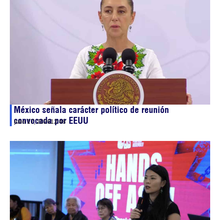
México señala carácter político de reunión
convocada por EEUU
julio 17, 2026
12:48