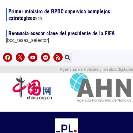
Primer ministro de RPDC supervisa complejos
estratégicos
agosto 4, 2026
00:20
Renuncia asesor clave del presidente de la FIFA
julio 31, 2026
15:07
[bcc_tasas_selector]
Agencias de noticias y medios digitales