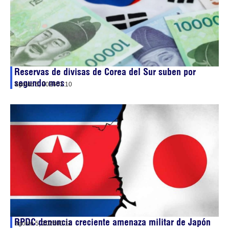
Reservas de divisas de Corea del Sur suben por
segundo mes
agosto 5, 2026
01:10
RPDC denuncia creciente amenaza militar de Japón
agosto 5, 2026
00:11