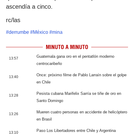
ascendía a cinco.
rc/las
#
derrumbe
#
México
#
mina
MINUTO A MINUTO
Guatemala gana oro en el pentatlón moderno
13:57
centrocaribeño
Once: próximo filme de Pablo Larraín sobre el golpe
13:40
en Chile
Pesista cubana Marifelix Sarría se tiñe de oro en
13:28
Santo Domingo
Mueren cuatro personas en accidente de helicóptero
13:26
en Brasil
Paso Los Libertadores entre Chile y Argentina
13:10