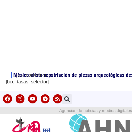
México alista repatriación de piezas arqueológicas d
agosto 4, 2026
21:01
[bcc_tasas_selector]
Agencias de noticias y medios digitales