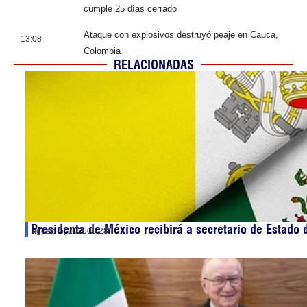
cumple 25 días cerrado
Ataque con explosivos destruyó peaje en Cauca,
13:08
Colombia
RELACIONADAS
Presidenta de México recibirá a secretario de Estado 
agosto 5, 2026
00:28