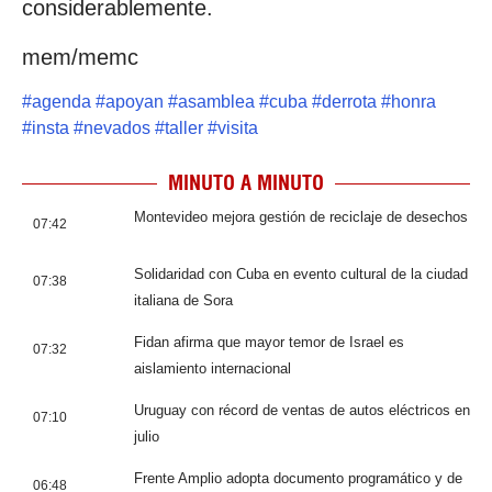
considerablemente.
mem/memc
#
agenda
#
apoyan
#
asamblea
#
cuba
#
derrota
#
honra
#
insta
#
nevados
#
taller
#
visita
MINUTO A MINUTO
Montevideo mejora gestión de reciclaje de desechos
07:42
Solidaridad con Cuba en evento cultural de la ciudad
07:38
italiana de Sora
Fidan afirma que mayor temor de Israel es
07:32
aislamiento internacional
Uruguay con récord de ventas de autos eléctricos en
07:10
julio
Frente Amplio adopta documento programático y de
06:48