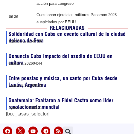
acción para congreso
Cuestionan ejercicios militares Panamax 2026
06:36
auspiciados por EEUU
RELACIONADAS
Solidaridad con Cuba en evento cultural de la ciudad
italiana de Sora
agosto 9, 2026
07:38
Denuncia Cuba impacto del asedio de EEUU en
cultura
agosto 9, 2026
04:44
Entre poesías y música, un canto por Cuba desde
Lanús, Argentina
agosto 9, 2026
00:33
Guatemala: Exaltaron a Fidel Castro como líder
revolucionario mundial
agosto 9, 2026
00:31
[bcc_tasas_selector]