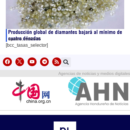
Producción global de diamantes bajará al mínimo de
cuatro décadas
agosto 6, 2026
04:05
[bcc_tasas_selector]
Agencias de noticias y medios digitales