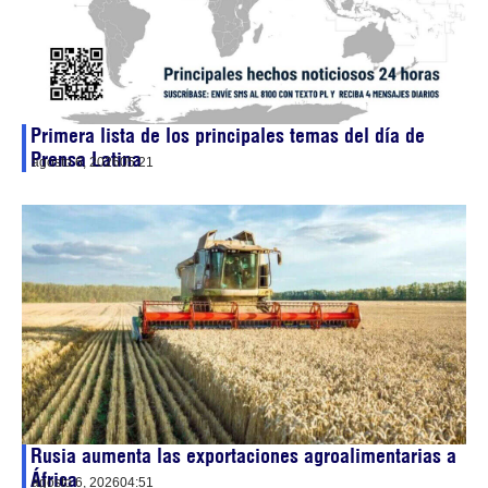
Primera lista de los principales temas del día de
Prensa Latina
agosto 6, 2026
05:21
Rusia aumenta las exportaciones agroalimentarias a
África
agosto 6, 2026
04:51