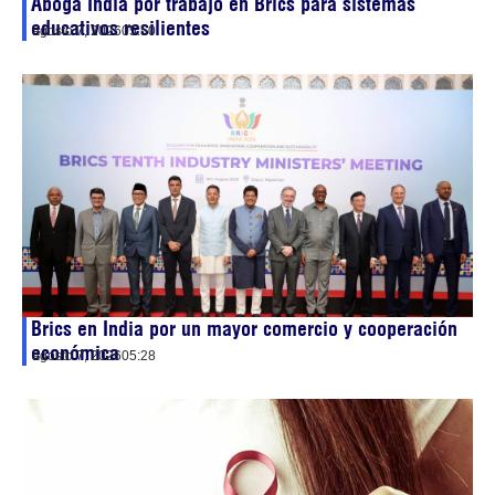
Aboga India por trabajo en Brics para sistemas
educativos resilientes
agosto 7, 2026
05:50
Brics en India por un mayor comercio y cooperación
económica
agosto 7, 2026
05:28