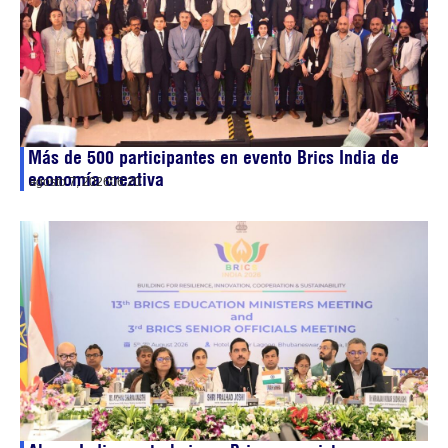
Más de 500 participantes en evento Brics India de
economía creativa
agosto 7, 2026
06:20