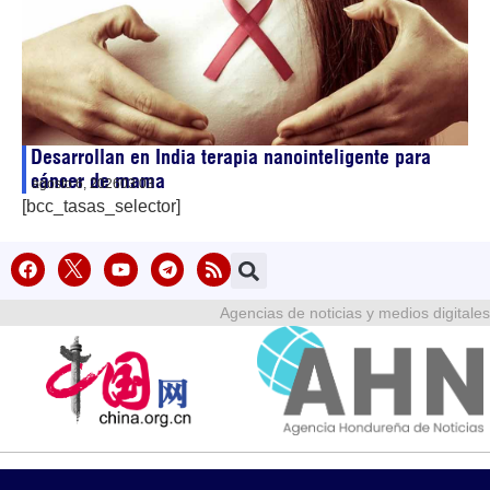
Desarrollan en India terapia nanointeligente para
cáncer de mama
agosto 6, 2026
03:03
[bcc_tasas_selector]
Agencias de noticias y medios digitales