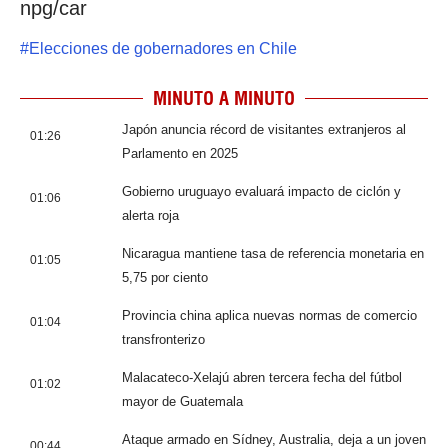
npg/car
#
Elecciones de gobernadores en Chile
MINUTO A MINUTO
Japón anuncia récord de visitantes extranjeros al
01:26
Parlamento en 2025
Gobierno uruguayo evaluará impacto de ciclón y
01:06
alerta roja
Nicaragua mantiene tasa de referencia monetaria en
01:05
5,75 por ciento
Provincia china aplica nuevas normas de comercio
01:04
transfronterizo
Malacateco-Xelajú abren tercera fecha del fútbol
01:02
mayor de Guatemala
Ataque armado en Sídney, Australia, deja a un joven
00:44