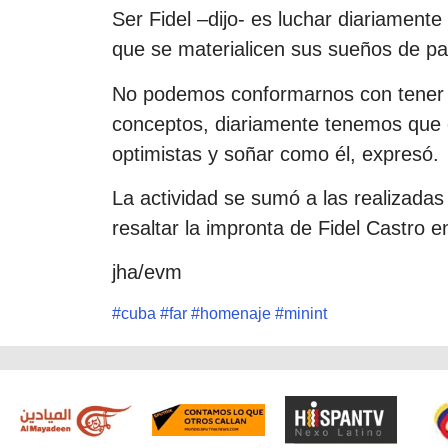
Ser Fidel –dijo- es luchar diariament
que se materialicen sus sueños de paz
No podemos conformarnos con tener p
conceptos, diariamente tenemos que c
optimistas y soñar como él, expresó.
La actividad se sumó a las realizadas
resaltar la impronta de Fidel Castro en
jha/evm
#
cuba
#
far
#
homenaje
#
minint