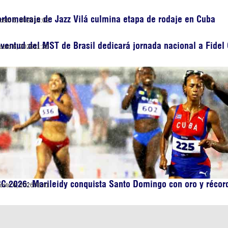
rtometraje de Jazz Vilá culmina etapa de rodaje en Cuba
osto 6, 2026
12:02
ventud del MST de Brasil dedicará jornada nacional a Fidel 
osto 6, 2026
11:30
C 2026: Marileidy conquista Santo Domingo con oro y récor
osto 6, 2026
08:41