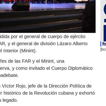
idida por el general de cuerpo de ejército
R, y el general de división Lázaro Alberto
Pr
ag
[bc
l Interior (Minint).
es de las FAR y el Minint, una
serva, y como invitado el Cuerpo Diplomático
ubadebate.
 Víctor Rojo, jefe de la Dirección Política de
der histórico de la Revolución cubana y exhortó
u legado.