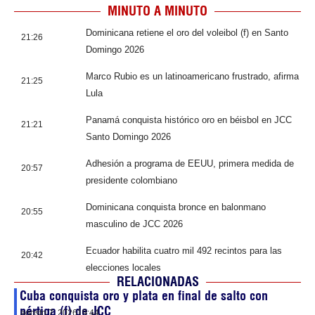
MINUTO A MINUTO
Dominicana retiene el oro del voleibol (f) en Santo
21:26
Domingo 2026
Marco Rubio es un latinoamericano frustrado, afirma
21:25
Lula
Panamá conquista histórico oro en béisbol en JCC
21:21
Santo Domingo 2026
Adhesión a programa de EEUU, primera medida de
20:57
presidente colombiano
Dominicana conquista bronce en balonmano
20:55
masculino de JCC 2026
Ecuador habilita cuatro mil 492 recintos para las
20:42
elecciones locales
RELACIONADAS
Cuba conquista oro y plata en final de salto con
pértiga (f) de JCC
agosto 7, 2026
19:44