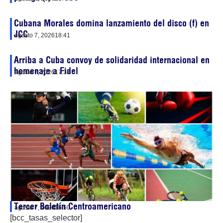
Cubana Morales domina lanzamiento del disco (f) en
JCC
agosto 7, 2026
18:41
Arriba a Cuba convoy de solidaridad internacional en
homenaje a Fidel
agosto 7, 2026
17:38
Tercer Boletín Centroamericano
agosto 7, 2026
16:50
[bcc_tasas_selector]