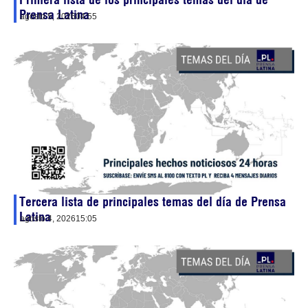
Prensa Latina
agosto 5, 2026
04:55
Tercera lista de principales temas del día de Prensa
Latina
agosto 4, 2026
15:05