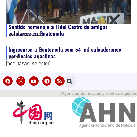
Sentido homenaje a Fidel Castro de amigos
solidarios en Guatemala
agosto 8, 2026
22:17
Ingresaron a Guatemala casi 54 mil salvadoreños
por fiestas agostinas
agosto 8, 2026
15:53
[bcc_tasas_selector]
Agencias de noticias y medios digitales