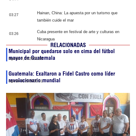
Hainan, China: La apuesta por un turismo que
03:27
también cuide el mar
Cuba presente en festival de arte y culturas en
03:26
Nicaragua
RELACIONADAS
Municipal por quedarse solo en cima del fútbol
mayor de Guatemala
agosto 9, 2026
01:28
Guatemala: Exaltaron a Fidel Castro como líder
revolucionario mundial
agosto 9, 2026
00:31