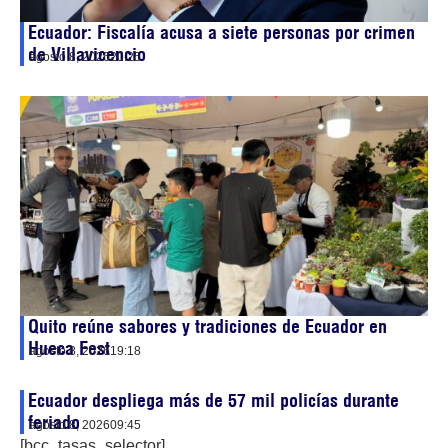
Ecuador: Fiscalía acusa a siete personas por crimen
de Villavicencio
agosto 8, 2026
20:25
Quito reúne sabores y tradiciones de Ecuador en
Hueca Fest
agosto 8, 2026
19:18
Ecuador despliega más de 57 mil policías durante
feriado
agosto 8, 2026
09:45
[bcc_tasas_selector]