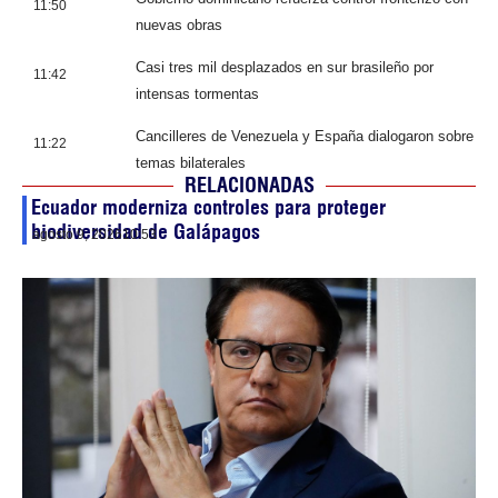
11:50
nuevas obras
Casi tres mil desplazados en sur brasileño por
11:42
intensas tormentas
Cancilleres de Venezuela y España dialogaron sobre
11:22
temas bilaterales
RELACIONADAS
Ecuador moderniza controles para proteger
biodiversidad de Galápagos
agosto 9, 2026
10:53