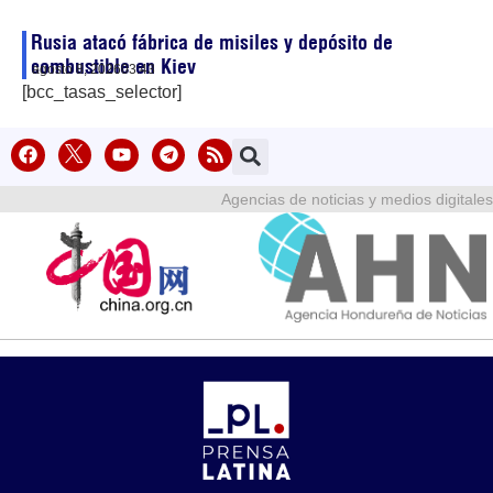
Rusia atacó fábrica de misiles y depósito de
combustible en Kiev
agosto 8, 2026
03:43
[bcc_tasas_selector]
Agencias de noticias y medios digitales