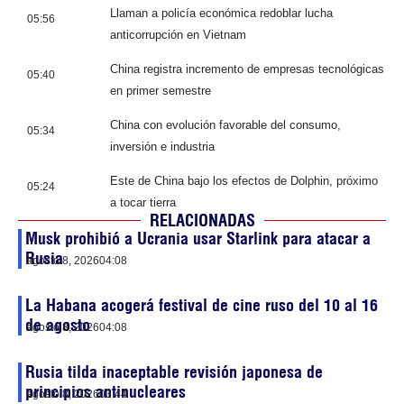
Llaman a policía económica redoblar lucha
05:56
anticorrupción en Vietnam
China registra incremento de empresas tecnológicas
05:40
en primer semestre
China con evolución favorable del consumo,
05:34
inversión e industria
Este de China bajo los efectos de Dolphin, próximo
05:24
a tocar tierra
RELACIONADAS
Musk prohibió a Ucrania usar Starlink para atacar a
Rusia
agosto 8, 2026
04:08
La Habana acogerá festival de cine ruso del 10 al 16
de agosto
agosto 8, 2026
04:08
Rusia tilda inaceptable revisión japonesa de
principios antinucleares
agosto 8, 2026
03:44