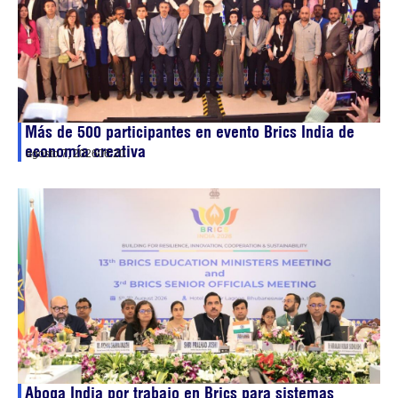
Más de 500 participantes en evento Brics India de
economía creativa
agosto 7, 2026
06:20
Aboga India por trabajo en Brics para sistemas