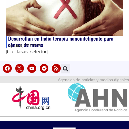
Desarrollan en India terapia nanointeligente para
cáncer de mama
agosto 6, 2026
03:03
[bcc_tasas_selector]
Agencias de noticias y medios digitales