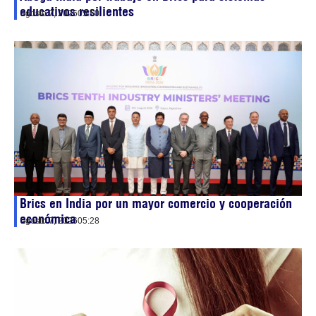
educativos resilientes
agosto 7, 2026
05:50
Brics en India por un mayor comercio y cooperación
económica
agosto 7, 2026
05:28