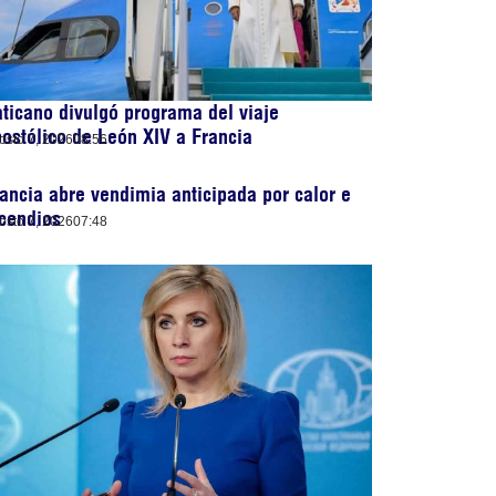
ticano divulgó programa del viaje
ostólico de León XIV a Francia
osto 7, 2026
08:56
ancia abre vendimia anticipada por calor e
cendios
osto 7, 2026
07:48