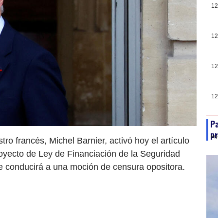
12
12
12
12
Pa
p
ag
tro francés, Michel Barnier, activó hoy el artículo
royecto de Ley de Financiación de la Seguridad
ue conducirá a una moción de censura opositora.