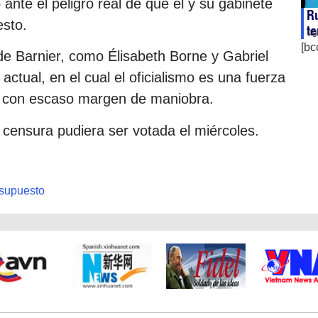
o ante el peligro real de que él y su gabinete
Ru
esto.
te
ag
[bc
 de Barnier, como Élisabeth Borne y Gabriel
 actual, en el cual el oficialismo es una fuerza
 y con escaso margen de maniobra.
 censura pudiera ser votada el miércoles.
supuesto