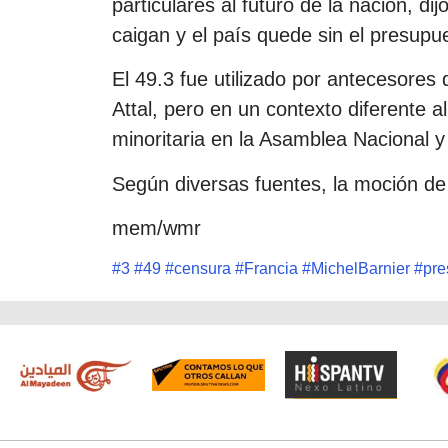
particulares al futuro de la nación, dij
caigan y el país quede sin el presupu
El 49.3 fue utilizado por antecesores
Attal, pero en un contexto diferente al
minoritaria en la Asamblea Nacional
Según diversas fuentes, la moción de
mem/wmr
#
3
#
49
#
censura
#
Francia
#
MichelBarnier
#
pre