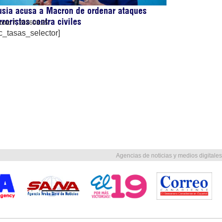
sia acusa a Macron de ordenar ataques
rroristas contra civiles
osto 7, 2026
03:25
c_tasas_selector]
Agencias de noticias y medios digitales