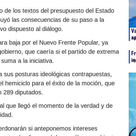
ro de los textos del presupuesto del Estado
ibuyó las consecuencias de su paso a la
o dispuesto al diálogo.
Va
ap
ag
ara baja por el Nuevo Frente Popular, ya
obierno, que caería si el partido de extrema
Fr
in
uma a la iniciativa.
ag
 sus posturas ideológicas contrapuestas,
l hemiciclo para el éxito de la moción, que
en 289 diputados.
al que llegó el momento de la verdad y de
idad.
perdonarán si anteponemos intereses