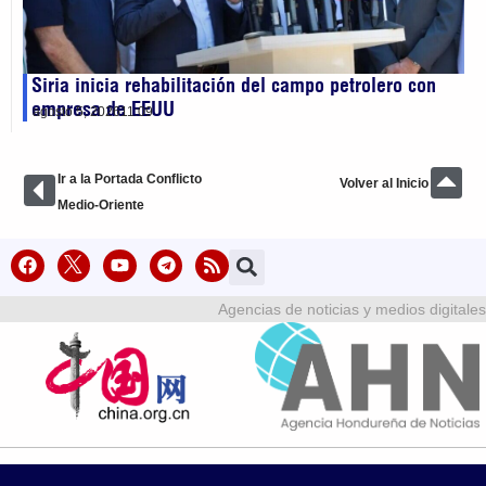
Siria inicia rehabilitación del campo petrolero con
empresa de EEUU
agosto 5, 2026
11:09
Ir a la Portada Conflicto
Volver al Inicio
Medio-Oriente
Agencias de noticias y medios digitales