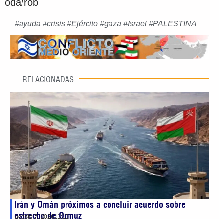
oda/rob
#
ayuda
#
crisis
#
Ejército
#
gaza
#
Israel
#
PALESTINA
RELACIONADAS
Irán y Omán próximos a concluir acuerdo sobre
estrecho de Ormuz
agosto 7, 2026
11:10