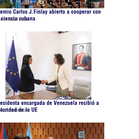
emio Carlos J.Finlay abierto a cooperar con
 ciencia cubana
lio 17, 2026
14:21
esidenta encargada de Venezuela recibió a
toridad de la UE
lio 17, 2026
08:37