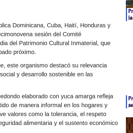
Pr
la
ju
lica Dominicana, Cuba, Haití, Honduras y
ecimonovena sesión del Comité
ia del Patrimonio Cultural Inmaterial, que
ábado próximo.
be, este organismo destacó su relevancia
ocial y desarrollo sostenible en las
redondo elaborado con yuca amarga refleja
Pr
au
tido de manera informal en los hogares y
ju
e valores como la tolerancia, el respeto
seguridad alimentaria y el sustento económico