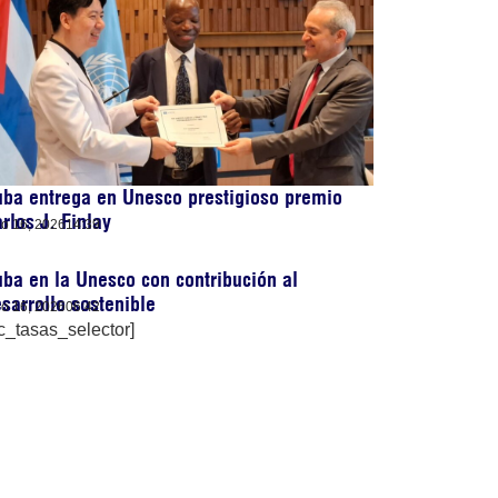
ba entrega en Unesco prestigioso premio
rlos J. Finlay
lio 16, 2026
14:39
ba en la Unesco con contribución al
sarrollo sostenible
lio 16, 2026
06:42
c_tasas_selector]