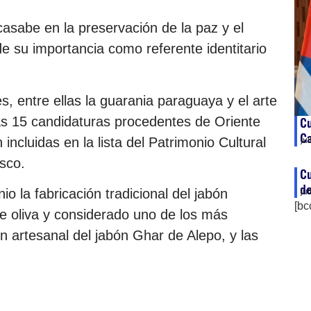
 casabe en la preservación de la paz y el
 su importancia como referente identitario
s, entre ellas la guarania paraguaya y el arte
as 15 candidaturas procedentes de Oriente
Cu
Ca
incluidas en la lista del Patrimonio Cultural
ju
sco.
Cu
de
io la fabricación tradicional del jabón
ju
[bc
de oliva y considerado uno de los más
ón artesanal del jabón Ghar de Alepo, y las