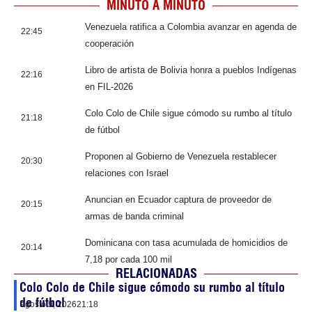
MINUTO A MINUTO
Venezuela ratifica a Colombia avanzar en agenda de
22:45
cooperación
Libro de artista de Bolivia honra a pueblos Indígenas
22:16
en FIL-2026
Colo Colo de Chile sigue cómodo su rumbo al título
21:18
de fútbol
Proponen al Gobierno de Venezuela restablecer
20:30
relaciones con Israel
Anuncian en Ecuador captura de proveedor de
20:15
armas de banda criminal
Dominicana con tasa acumulada de homicidios de
20:14
7,18 por cada 100 mil
RELACIONADAS
Colo Colo de Chile sigue cómodo su rumbo al título
de fútbol
agosto 9, 2026
21:18