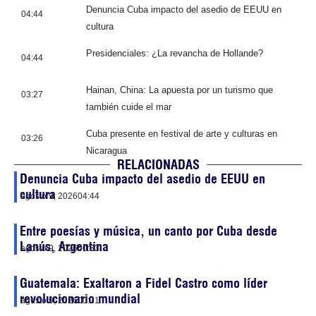
Denuncia Cuba impacto del asedio de EEUU en
04:44
cultura
Presidenciales: ¿La revancha de Hollande?
04:44
Hainan, China: La apuesta por un turismo que
03:27
también cuide el mar
Cuba presente en festival de arte y culturas en
03:26
Nicaragua
RELACIONADAS
Denuncia Cuba impacto del asedio de EEUU en
cultura
agosto 9, 2026
04:44
Entre poesías y música, un canto por Cuba desde
Lanús, Argentina
agosto 9, 2026
00:33
Guatemala: Exaltaron a Fidel Castro como líder
revolucionario mundial
agosto 9, 2026
00:31