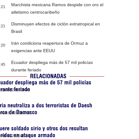
Marchista mexicana Ramos despide con oro el
:21
atletismo centrocaribeño
Disminuyen efectos de ciclón extratropical en
:21
Brasil
Irán condiciona reapertura de Ormuz a
:20
exigencias ante EEUU
Ecuador despliega más de 57 mil policías
:45
durante feriado
RELACIONADAS
uador despliega más de 57 mil policías
rante feriado
osto 8, 2026
09:45
ria neutraliza a dos terroristas de Daesh
erca de Damasco
osto 8, 2026
09:42
ere soldado sirio y otros dos resultan
eridos en ataque armado
osto 8, 2026
08:53