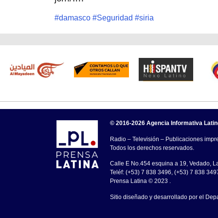
#
damasco
#
Seguridad
#
siria
© 2016-2026 Agencia Informativa Lati
Radio – Televisión – Publicaciones impre
Todos los derechos reservados.
Calle E No.454 esquina a 19, Vedado, 
Teléf: (+53) 7 838 3496, (+53) 7 838 349
Prensa Latina © 2023 .
Sitio diseñado y desarrollado por el Dep