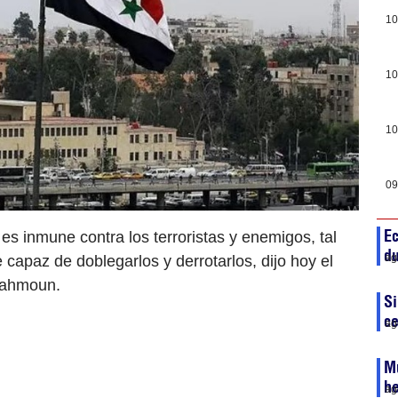
10
10
10
09
Ec
s inmune contra los terroristas y enemigos, tal
du
ag
 capaz de doblegarlos y derrotarlos, dijo hoy el
-Rahmoun.
Si
c
ag
Mu
h
ag