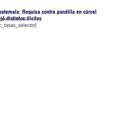
atemala: Requisa contra pandilla en cárcel
jó distintos ilícitos
osto 7, 2026
14:10
c_tasas_selector]