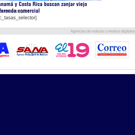
namá y Costa Rica buscan zanjar viejo
ferendo comercial
osto 6, 2026
12:06
c_tasas_selector]
Agencias de noticias y medios digitales