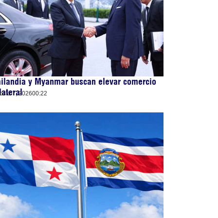
ailandia y Myanmar buscan elevar comercio
lateral
osto 7, 2026
00:22