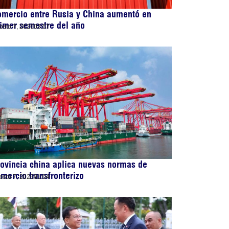
mercio entre Rusia y China aumentó en
imer semestre del año
osto 7, 2026
03:57
ovincia china aplica nuevas normas de
mercio transfronterizo
osto 7, 2026
01:04