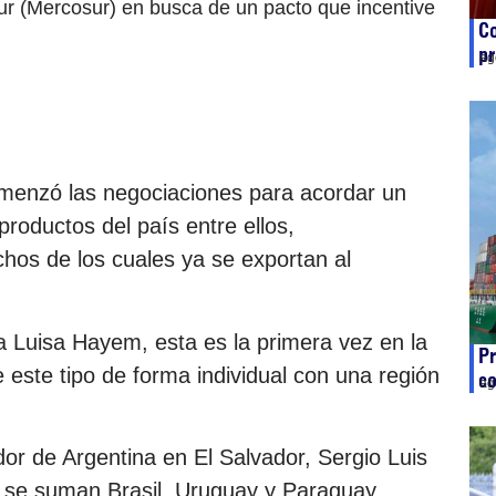
r (Mercosur) en busca de un pacto que incentive
Co
pr
ag
omenzó las negociaciones para acordar un
productos del país entre ellos,
hos de los cuales ya se exportan al
 Luisa Hayem, esta es la primera vez en la
Pr
 este tipo de forma individual con una región
co
ag
dor de Argentina en El Salvador, Sergio Luis
 se suman Brasil, Uruguay y Paraguay.