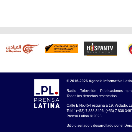
© 2016-2026 Agencia Informativa Lati
Radio – Televisión – Publicaciones impre
Todos los derechos reservados.
Calle E No.454 esquina a 19, Vedado, 
Teléf: (+53) 7 838 3496, (+53) 7 838 349
Prensa Latina © 2023 .
Sitio diseñado y desarrollado por el Dep