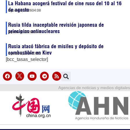
La Habana acogerá festival de cine ruso del 10 al 16
de agosto
agosto 8, 2026
04:08
Rusia tilda inaceptable revisión japonesa de
principios antinucleares
agosto 8, 2026
03:44
Rusia atacó fábrica de misiles y depósito de
combustible en Kiev
agosto 8, 2026
03:43
[bcc_tasas_selector]
Agencias de noticias y medios digitales