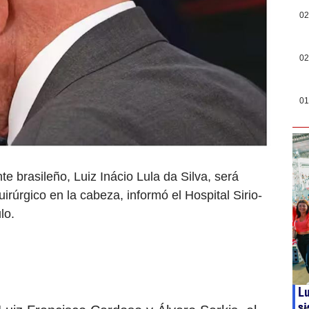
02
02
01
nte brasileño, Luiz Inácio Lula da Silva, será
rúrgico en la cabeza, informó el Hospital Sirio-
lo.
Lu
si