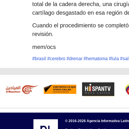
total de la cadera derecha, una cirugí
cartílago desgastado en esa región d
Cuando el procedimiento se complet
revisión.
mem/ocs
#
brasil
#
cerebro
#
drenar
#
hematoma
#
lula
#
sa
© 2016-2026 Agencia Informativa Lati