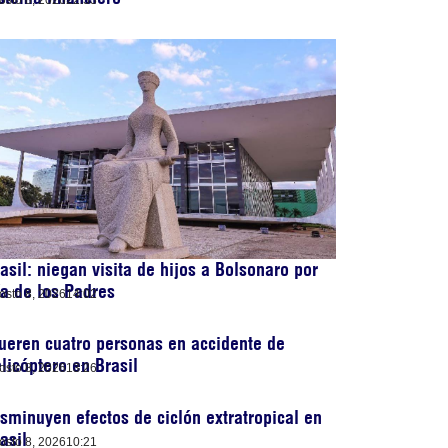
osto 8, 2026
22:33
asil: niegan visita de hijos a Bolsonaro por
a de los Padres
osto 8, 2026
14:02
eren cuatro personas en accidente de
licóptero en Brasil
osto 8, 2026
13:26
sminuyen efectos de ciclón extratropical en
asil
osto 8, 2026
10:21