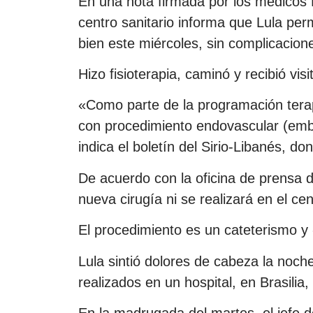
En una nota firmada por los médicos L
centro sanitario informa que Lula pe
bien este miércoles, sin complicacion
Hizo fisioterapia, caminó y recibió visi
«Como parte de la programación tera
con procedimiento endovascular (emb
indica el boletín del Sirio-Libanés, d
De acuerdo con la oficina de prensa d
nueva cirugía ni se realizará en el cen
El procedimiento es un cateterismo y «
Lula sintió dolores de cabeza la noc
realizados en un hospital, en Brasilia
En la madrugada del martes, el jefe d