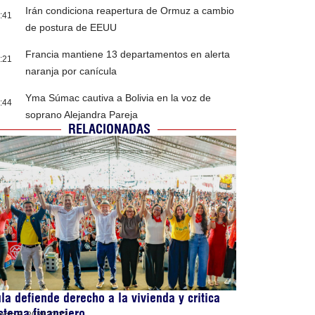
Irán condiciona reapertura de Ormuz a cambio
:41
de postura de EEUU
Francia mantiene 13 departamentos en alerta
:21
naranja por canícula
Yma Súmac cautiva a Bolivia en la voz de
:44
soprano Alejandra Pareja
RELACIONADAS
la defiende derecho a la vivienda y critica
stema financiero