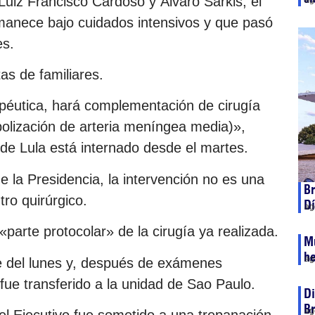
uiz Francisco Cardoso y Álvaro Sarkis, el
ag
rmanece bajo cuidados intensivos y que pasó
es.
tas de familiares.
péutica, hará complementación de cirugía
olización de arteria meníngea media)»,
onde Lula está internado desde el martes.
e la Presidencia, la intervención no es una
Br
tro quirúrgico.
Dí
ag
parte protocolar» de la cirugía ya realizada.
Mu
he
ag
he del lunes y, después de exámenes
, fue transferido a la unidad de Sao Paulo.
Di
Br
ag
el Ejecutivo fue sometido a una trepanación