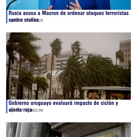
Rusia acusa a Macron de ordenar ataques terroristas
contra civiles
agosto 7, 2026
03:25
Gobierno uruguayo evaluará impacto de ciclón y
alerta roja
agosto 7, 2026
01:06