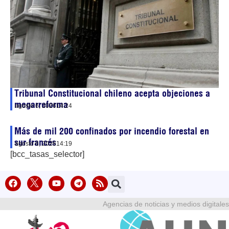
Tribunal Constitucional chileno acepta objeciones a
megarreforma
agosto 6, 2026
14:24
Más de mil 200 confinados por incendio forestal en
sur francés
agosto 6, 2026
14:19
[bcc_tasas_selector]
Agencias de noticias y medios digitales