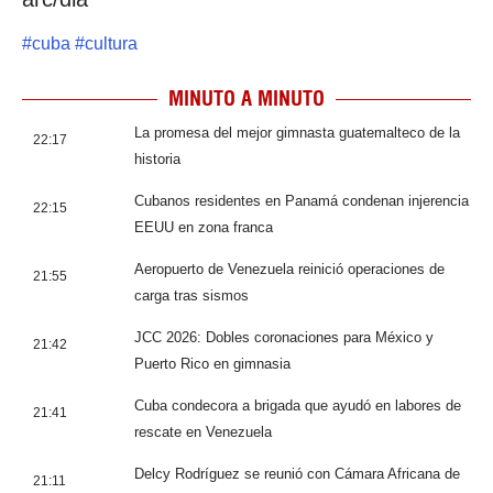
#
cuba
#
cultura
MINUTO A MINUTO
La promesa del mejor gimnasta guatemalteco de la
22:17
historia
Cubanos residentes en Panamá condenan injerencia
22:15
EEUU en zona franca
Aeropuerto de Venezuela reinició operaciones de
21:55
carga tras sismos
JCC 2026: Dobles coronaciones para México y
21:42
Puerto Rico en gimnasia
Cuba condecora a brigada que ayudó en labores de
21:41
rescate en Venezuela
Delcy Rodríguez se reunió con Cámara Africana de
21:11