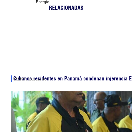
Energía
RELACIONADAS
Cubanos residentes en Panamá condenan injerencia E
agosto 5, 2026
22:15