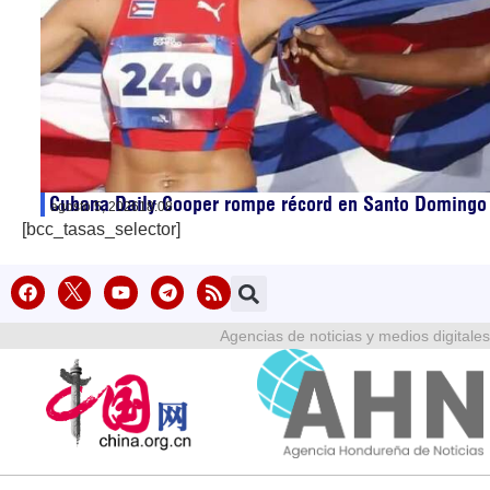
Cubana Daily Cooper rompe récord en Santo Domingo
agosto 5, 2026
18:08
[bcc_tasas_selector]
Agencias de noticias y medios digitales