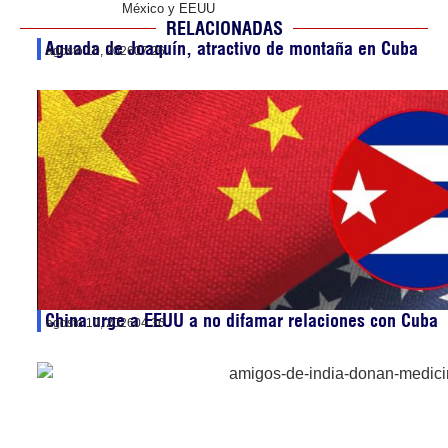
México y EEUU
RELACIONADAS
Aguada de Joaquín, atractivo de montaña en Cuba
agosto 10, 2026
07:26
China urge a EEUU a no difamar relaciones con Cuba
agosto 10, 2026
04:36