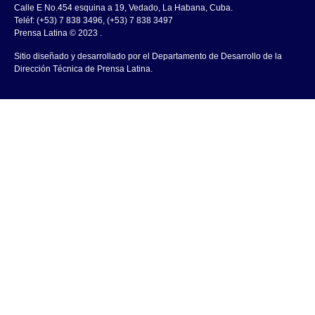
Calle E No.454 esquina a 19, Vedado, La Habana, Cuba.
Teléf: (+53) 7 838 3496, (+53) 7 838 3497
Prensa Latina © 2023 .
Sitio diseñado y desarrollado por el Departamento de Desarrollo de la
Dirección Técnica de Prensa Latina.