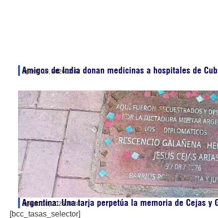
Amigos de India donan medicinas a hospitales de Cub
agosto 10, 2026
02:42
Argentina: Una tarja perpetúa la memoria de Cejas y
agosto 10, 2026
00:38
[bcc_tasas_selector]