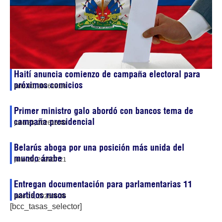
Haití anuncia comienzo de campaña electoral para
próximos comicios
julio 30, 2026
19:06
Primer ministro galo abordó con bancos tema de
campaña presidencial
julio 23, 2026
16:40
Belarús aboga por una posición más unida del
mundo árabe
julio 20, 2026
07:21
Entregan documentación para parlamentarias 11
partidos rusos
julio 15, 2026
06:36
[bcc_tasas_selector]