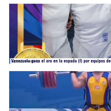
Venezuela gana el oro en la espada (f) por equipos 
agosto 8, 2026
15:52