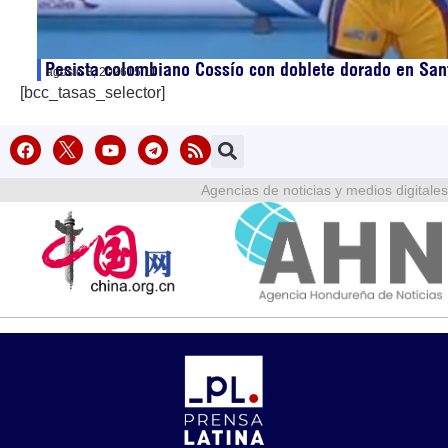
Pesista colombiano Cossío con doblete dorado en Sa
agosto 8, 2026
15:11
[bcc_tasas_selector]
Agencias de noticias y medios digitales