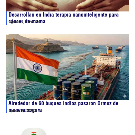
Desarrollan en India terapia nanointeligente para
cáncer de mama
agosto 6, 2026
03:03
Alrededor de 60 buques indios pasaron Ormuz de
manera segura
agosto 6, 2026
02:45