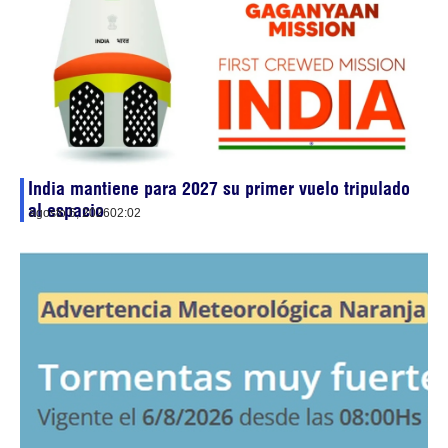
India mantiene para 2027 su primer vuelo tripulado
al espacio
agosto 6, 2026
02:02