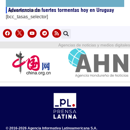
Advertencia de fuertes tormentas hoy en Uruguay
agosto 6, 2026
00:38
[bcc_tasas_selector]
Agencias de noticias y medios digitales
© 2016-2026 Agencia Informativa Latinoamericana S.A.