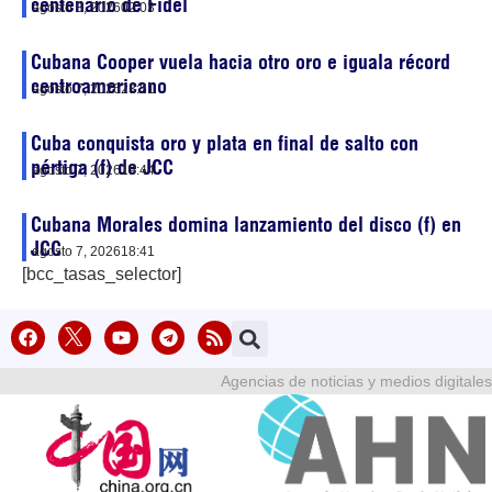
centenario de Fidel
agosto 8, 2026
02:03
Cubana Cooper vuela hacia otro oro e iguala récord
centroamericano
agosto 7, 2026
23:51
Cuba conquista oro y plata en final de salto con
pértiga (f) de JCC
agosto 7, 2026
19:44
Cubana Morales domina lanzamiento del disco (f) en
JCC
agosto 7, 2026
18:41
[bcc_tasas_selector]
Agencias de noticias y medios digitales