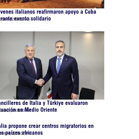
venes italianos reafirmaron apoyo a Cuba
rante evento solidario
osto 5, 2026
13:45
ncilleres de Italia y Türkiye evaluaron
tuación en Medio Oriente
osto 5, 2026
10:07
alia propone crear centros migratorios en
es países africanos
osto 4, 2026
07:06