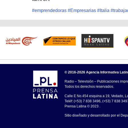
#
emprendedoras
#
Empresarias
#
Italia
#
trabaja
© 2016-2026 Agencia Informativa Lati
Radio – Televisión – Publicaciones impre
Todos los derechos reservados.
Calle E No.454 esquina a 19, Vedado, 
Teléf: (+53) 7 838 3496, (+53) 7 838 349
Prensa Latina © 2023 .
Sitio diseñado y desarrollado por el Dep