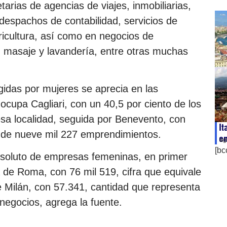
arias de agencias de viajes, inmobiliarias,
despachos de contabilidad, servicios de
agricultura, así como en negocios de
, masaje y lavandería, entre otras muchas
gidas por mujeres se aprecia en las
o ocupa Cagliari, con un 40,5 por ciento de los
sa localidad, seguida por Benevento, con
It
l de nueve mil 227 emprendimientos.
en
ag
[bc
soluto de empresas femeninas, en primer
a de Roma, con 76 mil 519, cifra que equivale
de Milán, con 57.341, cantidad que representa
 negocios, agrega la fuente.