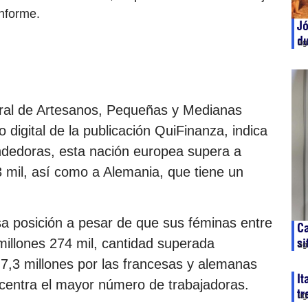
nforme.
Jó
du
ag
ral de Artesanos, Pequeñas y Medianas
 digital de la publicación QuiFinanza, indica
ndedoras, esta nación europea supera a
 mil, así como a Alemania, que tiene un
esa posición a pesar de que sus féminas entre
Ca
si
illones 274 mil, cantidad superada
ag
 7,3 millones por las francesas y alemanas
It
centra el mayor número de trabajadoras.
tr
ag