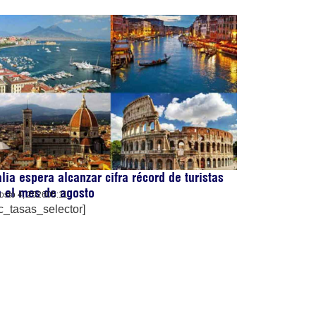
alia espera alcanzar cifra récord de turistas
 el mes de agosto
osto 4, 2026
05:11
c_tasas_selector]