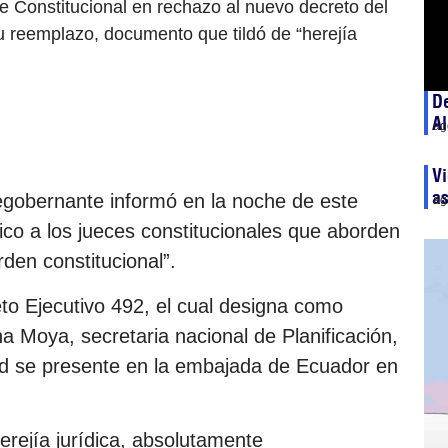
e Constitucional en rechazo al nuevo decreto del
 reemplazo, documento que tildó de “herejía
De
A
ag
Vi
as
cegobernante informó en la noche de este
ag
nico a los jueces constitucionales que aborden
rden constitucional”.
o Ejecutivo 492, el cual designa como
ha Moya, secretaria nacional de Planificación,
ad se presente en la embajada de Ecuador en
rejía jurídica, absolutamente