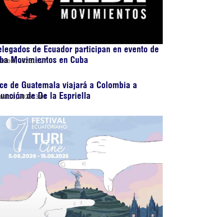
legados de Ecuador participan en evento de
lba Movimientos en Cuba
osto 6, 2026
13:27
ce de Guatemala viajará a Colombia a
unción de De la Espriella
osto 6, 2026
13:01