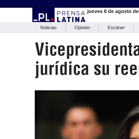
jueves 6 de agosto de
Noticias
Opinión
Escáner
Vicepresidenta
jurídica su re