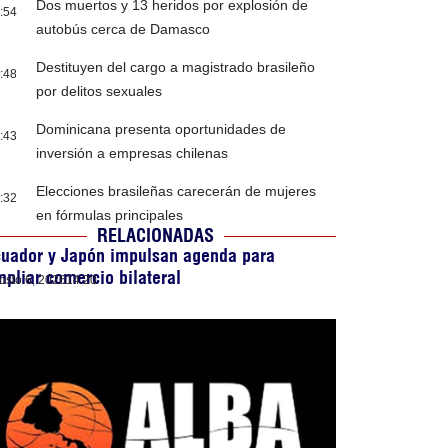
Dos muertos y 13 heridos por explosión de
:54
autobús cerca de Damasco
Destituyen del cargo a magistrado brasileño
:48
por delitos sexuales
Dominicana presenta oportunidades de
:43
inversión a empresas chilenas
Elecciones brasileñas carecerán de mujeres
:32
en fórmulas principales
RELACIONADAS
cuador y Japón impulsan agenda para
pliar comercio bilateral
osto 6, 2026
14:20