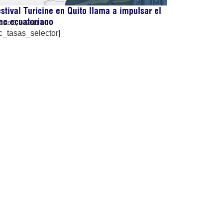
stival Turicine en Quito llama a impulsar el
ne ecuatoriano
osto 6, 2026
11:00
c_tasas_selector]