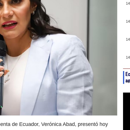
14
14
14
14
E
am
ag
identa de Ecuador, Verónica Abad, presentó hoy