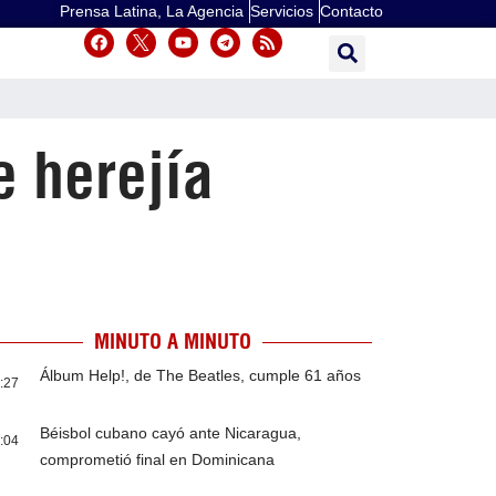
Prensa Latina, La Agencia
Servicios
Contacto
e herejía
MINUTO A MINUTO
Álbum Help!, de The Beatles, cumple 61 años
:27
Béisbol cubano cayó ante Nicaragua,
:04
comprometió final en Dominicana