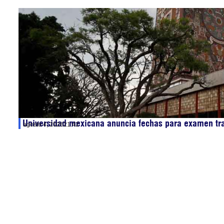
Universidad mexicana anuncia fechas para examen tr
agosto 4, 2026
21:42