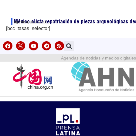
México alista repatriación de piezas arqueológicas d
agosto 4, 2026
21:01
[bcc_tasas_selector]
Agencias de noticias y medios digitales